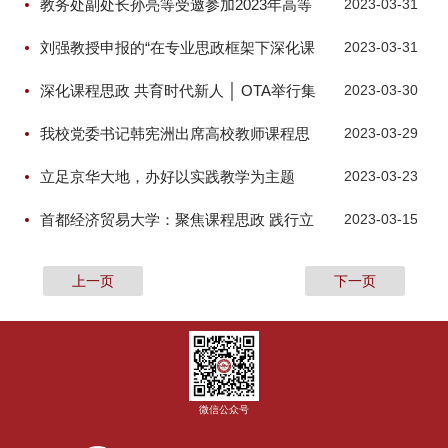
教务处副处长孙亮等受邀参加2023年高等
2023-03-31
院校课程思政建设研讨会
刘强教授申报的“在专业思政框架下深化课
2023-03-31
程思政建设”项目获批北京市高等教育学会
深化课程思政 共育时代新人 │ OTA举行集
2023-03-30
2022年重点课题立项
体备课活动
我校党委书记韩宪洲出席高校教师课程思
2023-03-29
政建设经验分享交流会并做报告
立足京华大地，办好以实践教学为主题
2023-03-23
的“大思政课”
首都经济贸易大学：聚焦课程思政 践行立
2023-03-15
德树人
上一页
下一页
微信公众号