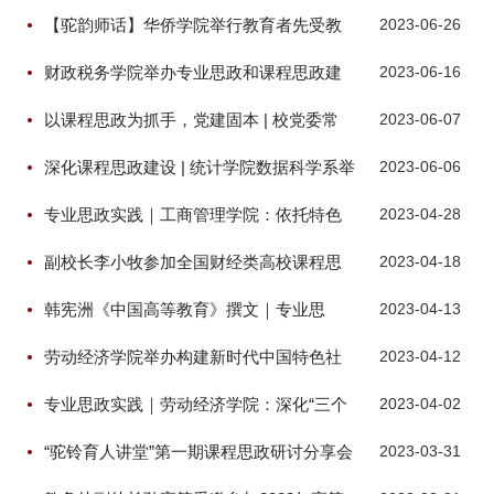
享会顺利召开
【驼韵师话】华侨学院举行教育者先受教
2023-06-26
育系列培训启动仪式
财政税务学院举办专业思政和课程思政建
2023-06-16
设座谈会
以课程思政为抓手，党建固本 | 校党委常
2023-06-07
委、副校长姚林修到会计学院调研
深化课程思政建设 | 统计学院数据科学系举
2023-06-06
办课程思政教学反思会
专业思政实践｜工商管理学院：依托特色
2023-04-28
智库平台 全面推进专业思政建设
副校长李小牧参加全国财经类高校课程思
2023-04-18
政联盟2023年年会
韩宪洲《中国高等教育》撰文｜专业思
2023-04-13
政：深化课程思政的逻辑遵循与实践要求
劳动经济学院举办构建新时代中国特色社
2023-04-12
会主义劳动科学、全面推进专业思政建设
专业思政实践｜劳动经济学院：深化“三个
2023-04-02
系列活动——《劳动科学导论》课程建设
一”专业思政建设，培育新时代劳动管理人
启动会
“驼铃育人讲堂”第一期课程思政研讨分享会
2023-03-31
才
顺利召开